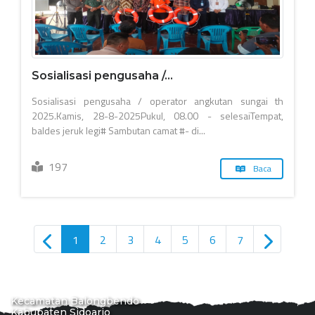
Sosialisasi pengusaha /...
Sosialisasi pengusaha / operator angkutan sungai th
2025.Kamis, 28-8-2025Pukul, 08.00 - selesaiTempat,
baldes jeruk legi# Sambutan camat #- di...
197
Baca
1
2
3
4
5
6
7
Kecamatan Balongbendo
Kabupaten Sidoarjo