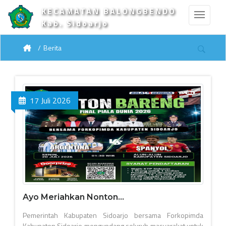
KECAMATAN BALONGBENDO
Kab. Sidoarjo
Berita
17 Juli 2026
Ayo Meriahkan Nonton...
Pemerintah Kabupaten Sidoarjo bersama Forkopimda
Kabupaten Sidoarjo mengundang seluruh masyarakat untuk