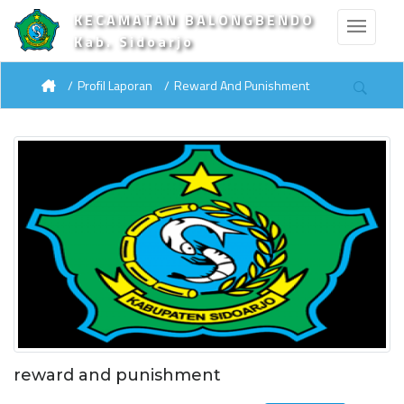
KECAMATAN BALONGBENDO
Kab. Sidoarjo
Profil Laporan
Reward And Punishment
reward and punishment