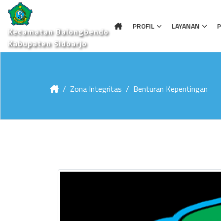
PROFIL
LAYANAN
P
Kecamatan Balongbendo
Kabupaten Sidoarjo
Zona Integritas
Benturan Kepentingan