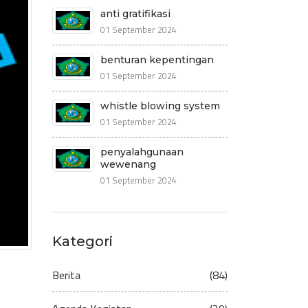
anti gratifikasi
01 September 2024
benturan kepentingan
01 September 2024
whistle blowing system
01 September 2024
penyalahgunaan
wewenang
01 September 2024
Kategori
Berita
(84)