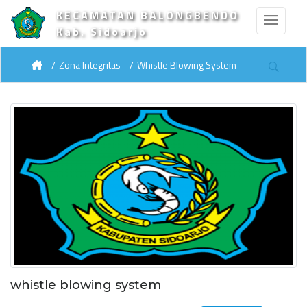
KECAMATAN BALONGBENDO
Kab. Sidoarjo
Zona Integritas
Whistle Blowing System
whistle blowing system