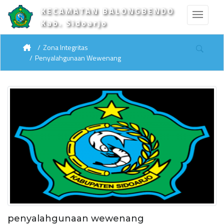
KECAMATAN BALONGBENDO
Kab. Sidoarjo
Zona Integritas
Penyalahgunaan Wewenang
penyalahgunaan wewenang