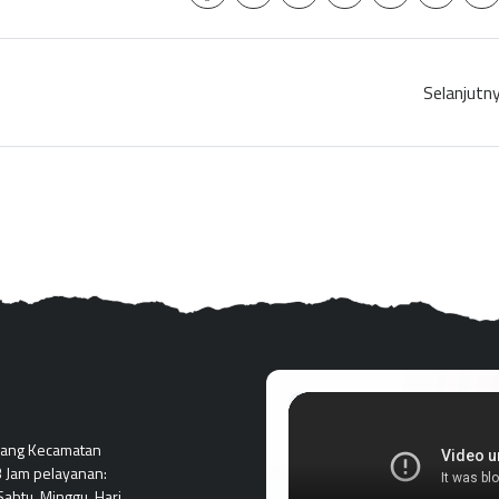
Selanjutn
pang Kecamatan
 Jam pelayanan:
abtu, Minggu, Hari