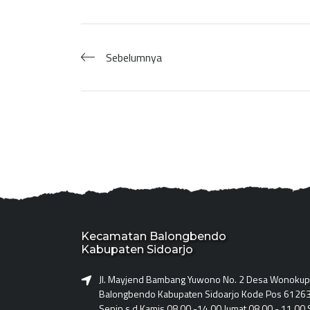
Sebelumnya
Kecamatan Balongbendo
Kabupaten Sidoarjo
Jl. Mayjend Bambang Yuwono No. 2 Desa Wonoku
Balongbendo Kabupaten Sidoarjo Kode Pos 61263
Senin s.d Kamis 08.00 -14.00 Jumat 08.00 - 11.00 S