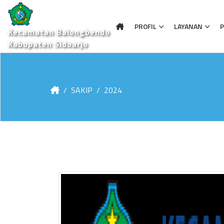
PROFIL
LAYANAN
P
Kecamatan Balongbendo
Kabupaten Sidoarjo
SAKIP
2024