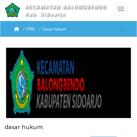
KECAMATAN BALONGBENDO
Kab. Sidoarjo
PPID
Dasar Hukum
dasar hukum