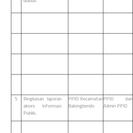
diaudit
5
Ringkasan laporan
PPID Kecamatan
PPID dan
akses Informasi
Balongbendo
Admin PPID
Publik;