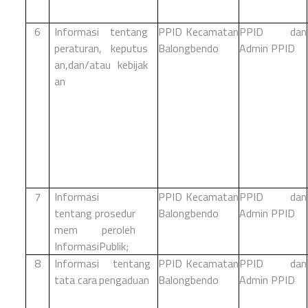
6
Informasi tentang
PPID Kecamatan
PPID dan
peraturan, keputus
Balongbendo
Admin PPID
an,dan/atau
kebijak
an
7
Informasi
PPID Kecamatan
PPID dan
tentang
prosedur
Balongbendo
Admin PPID
mem
peroleh
Informasi
Publik;
8
Informasi tentang
PPID Kecamatan
PPID dan
tata
cara
pengaduan
Balongbendo
Admin PPID