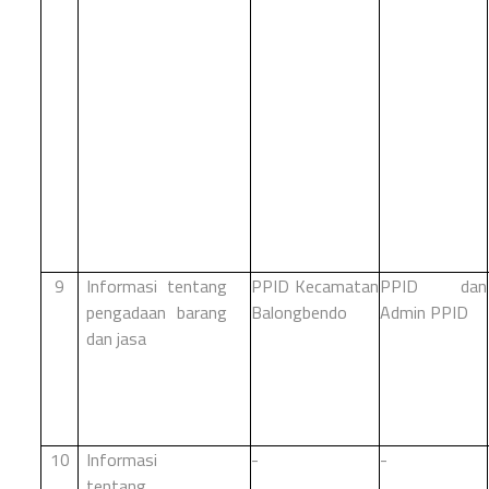
9
Informasi tentang
PPID Kecamatan
PPID dan
pengadaan barang
Balongbendo
Admin PPID
dan
jasa
-
-
10
Informasi
tentang