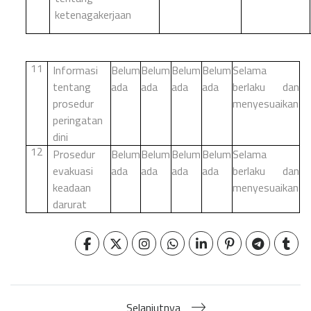
ketenagakerjaan
11
Informasi
Belum
Belum
Belum
Belum
Selama
tentang
ada
ada
ada
ada
berlaku dan
prosedur
menyesuaikan
peringatan
dini
12
Prosedur
Belum
Belum
Belum
Belum
Selama
evakuasi
ada
ada
ada
ada
berlaku dan
keadaan
menyesuaikan
darurat
Selanjutnya