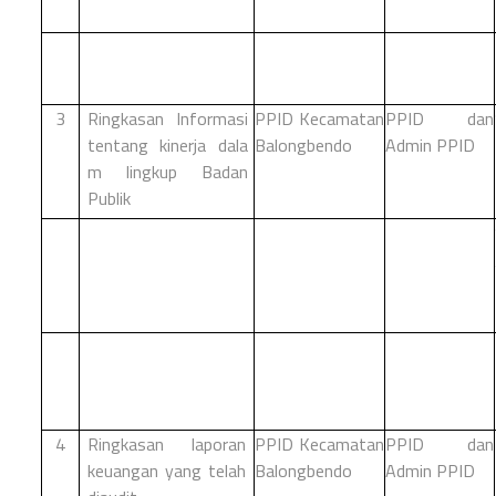
3
Ringkasan
Informasi
PPID Kecamatan
PPID dan
tentang
kinerja dala
Balongbendo
Admin PPID
m lingkup Badan
Publik
4
Ringkasan laporan
PPID Kecamatan
PPID dan
keuangan yang telah
Balongbendo
Admin PPID