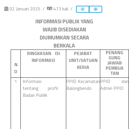
02 Januari 2025
473 kali
INFORMASI
PUBLIK
YANG
WAJIB
DISEDIAKAN
DIUMUMKAN
SECARA
BERKALA
PENANG
RINGKASAN
ISI
PEJABAT
GUNG
INFORMASI
UNIT/SAT
UAN
JAWAB
N
KERJA
PEMBUA
O
TAN
1
Informasi
PPID Kecamatan
PPID dan
tentang
profil
Balongbendo
Admin PPID
Badan Publik