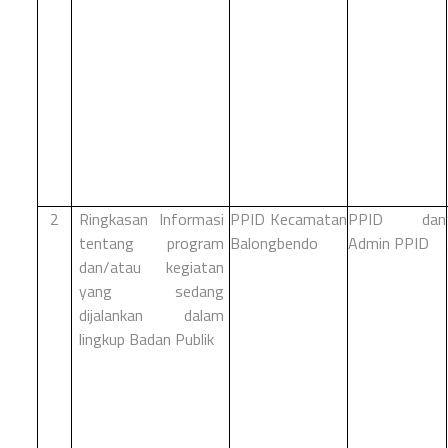
PPID Kecamatan
PPID dan
2
Ringkasan
Informasi
Balongbendo
Admin PPID
tentang
program
dan/atau kegiatan
yang sedang
dijalankan dalam
lingkup
Badan
Publik